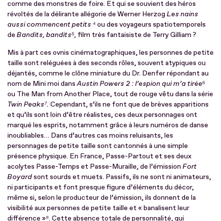
comme des monstres de foire. Et qui se souvient des héros
révoltés de la délirante allégorie de Werner Herzog
Les nains
aussi commencent petits
⁴ ou des voyageurs spatiotemporels
de
Bandits, bandits
⁵,
film très fantaisiste de Terry Gilliam ?
Mis à part ces ovnis cinématographiques, les personnes de petite
taille sont reléguées à des seconds rôles, souvent atypiques ou
déjantés, comme le clône miniature du Dr. Denfer répondant au
nom de Mini moi dans
Austin Powers 2 : l’espion qui m’a tirée
⁶
ou The Man from Another Place, tout de rouge vêtu dans la série
Twin Peaks
⁷.
Cependant, s’ils ne font que de brèves apparitions
et qu’ils sont loin d’être réalistes, ces deux personnages ont
marqué les esprits, notamment grâce à leurs numéros de danse
inoubliables… Dans d’autres cas moins reluisants, les
personnages de petite taille sont cantonnés à une simple
présence physique. En France, Passe-Partout et ses deux
acolytes Passe-Temps et Passe-Muraille, de l’émission
Fort
Boyard
sont sourds et muets. Passifs, ils ne sont ni animateurs,
ni participants et font presque figure d’éléments du décor,
même si, selon le producteur de l’émission, ils donnent de la
visibilité aux personnes de petite taille et « banalisent leur
différence »⁸. Cette absence totale de personnalité, qui