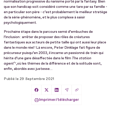
normalisation progressive du nanisme porté par la fantasy. Bien
que son handicap soit considéré comme une tare par sa famille -
en particulier son père - c’est probablement le meilleur stratège
de la série-phénomène, et le plus complexe à saisir
psychologiquement.
Prochaine étape dans le parcours semé d’embuches de
l’inclusion : arrêter de proposer des rôles de créatures
fantastiques aux acteurs de petite taille qui ont aussi leur place
dans le monde réel ! Là encore, Peter Dinklage fait figure de
précurseur puisqu’en 2003,
il incarne un passionné de train qui
hérite d’une gare désaffectée dans le film
The station
agent
¹⁷,où les thèmes de la différence et de la solitude sont,
enfin, abordés avec justesse…
Publié le
29 Septembre 2021
Copier le lien
Partager sur Facebook
Partager sur X
Partager sur LinkedIn
Partager par Email
Imprimer/télécharger