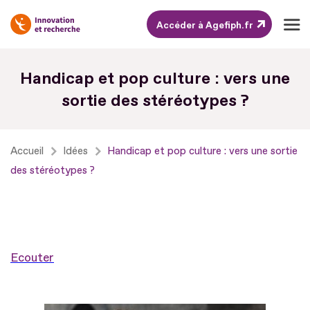
Accéder à Agefiph.fr
Aller
Handicap et pop culture : vers une
au
sortie des stéréotypes ?
contenu
Aller
au
Accueil
Idées
Handicap et pop culture : vers une sortie
pied
des stéréotypes ?
de
page
Ecouter