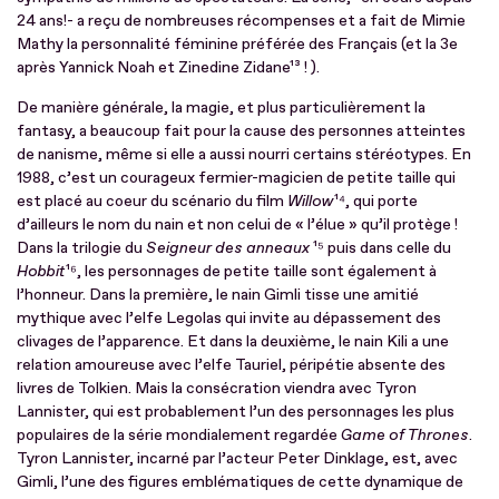
24 ans!- a reçu de nombreuses récompenses et a fait de Mimie
Mathy la personnalité féminine préférée des Français (et la 3e
après Yannick Noah et Zinedine Zidane¹³ ! ).
De manière générale, la magie, et plus particulièrement la
fantasy, a beaucoup fait pour la cause des personnes atteintes
de nanisme, même si elle a aussi nourri certains stéréotypes. En
1988, c’est un courageux fermier-magicien de petite taille qui
est placé au coeur du scénario du film
Willow
¹⁴, qui porte
d’ailleurs le nom du nain et non celui de « l’élue » qu’il protège !
Dans la trilogie du
Seigneur des anneaux
¹⁵ puis dans celle du
Hobbit
¹⁶, les personnages de petite taille sont également à
l’honneur. Dans la première, le nain Gimli tisse une amitié
mythique avec l’elfe Legolas qui invite au dépassement des
clivages de l’apparence. Et dans la deuxième, le nain Kili a une
relation amoureuse avec l’elfe Tauriel, péripétie absente des
livres de Tolkien. Mais la consécration viendra avec Tyron
Lannister, qui est probablement l’un des personnages les plus
populaires de la série mondialement regardée
Game of Thrones
.
Tyron Lannister, incarné par l’acteur Peter Dinklage, est, avec
Gimli, l’une des figures emblématiques de cette dynamique de