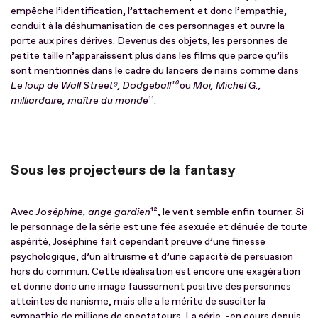
empêche l’identification, l’attachement et donc l’empathie,
conduit à la déshumanisation de ces personnages et ouvre la
porte aux pires dérives. Devenus des objets, les personnes de
petite taille n’apparaissent plus dans les films que parce qu’ils
sont mentionnés dans le cadre du lancers de nains comme dans
Le loup de Wall Street
⁹, Dodgeball
¹⁰
ou
Moi, Michel G.,
milliardaire, maître du monde
¹¹.
Sous les projecteurs de la fantasy
Avec
Joséphine, ange gardien
¹², le vent semble enfin tourner. Si
le personnage de la série est une fée asexuée et dénuée de toute
aspérité, Joséphine fait cependant preuve d’une finesse
psychologique, d’un altruisme et d’une capacité de persuasion
hors du commun. Cette idéalisation est encore une exagération
et donne donc une image faussement positive des personnes
atteintes de nanisme, mais elle a le mérite de susciter la
sympathie de millions de spectateurs. La série, -en cours depuis