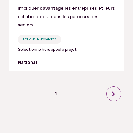
Impliquer davantage les entreprises et leurs
collaborateurs dans les parcours des
seniors
ACTIONS INNOVANTES
Sélectionné hors appel à projet
National
Page
1
Page
courante
suivant