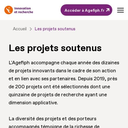
Accéder à Agefiph.fr
Aller
Accueil
Les projets soutenus
au
contenu
Les projets soutenus
Aller
au
L'Agefiph accompagne chaque année des dizaines
pied
de projets innovants dans le cadre de son action
de
et en lien avec ses partenaires. Depuis 2019, près
page
de 200 projets ont été sélectionnés dont une
quinzaine de projets de recherche ayant une
dimension applicative.
La diversité des projets et des porteurs
accompagnés témoigne de la richesse de