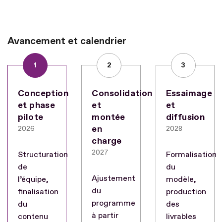
Avancement et calendrier
1
2
3
Conception
Consolidation
Essaimage
et phase
et
et
pilote
montée
diffusion
en
2026
2028
charge
2027
Structuration
Formalisation
de
du
Ajustement
l’équipe,
modèle,
du
finalisation
production
programme
du
des
à partir
contenu
livrables