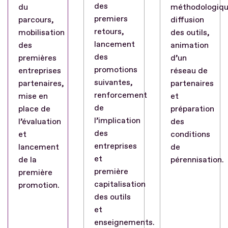
des
du
méthodologiqu
premiers
parcours,
diffusion
retours,
mobilisation
des outils,
lancement
des
animation
des
premières
d’un
promotions
entreprises
réseau de
suivantes,
partenaires,
partenaires
renforcement
mise en
et
de
place de
préparation
l’implication
l’évaluation
des
des
et
conditions
entreprises
lancement
de
et
de la
pérennisation.
première
première
capitalisation
promotion.
des outils
et
enseignements.