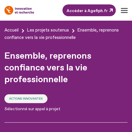
Accéder à Agefiph.fr
Aller
Accueil
Les projets soutenus
Ensemble, reprenons
au
confiance vers la vie professionnelle
contenu
Ensemble, reprenons
Aller
au
confiance vers la vie
pied
professionnelle
de
page
ACTIONS INNOVANTES
Sélectionné sur appel à projet