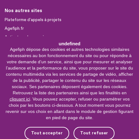
Nos autres sites
Plateforme d'appels à projets
Agefiph.fr
Activateur de progrès
undefined
Agefiph dépose des cookies et autres technologies similaires
Sites partenaires
nécessaires au bon fonctionnement du site ou pour répondre à
votre demande d’un service, ainsi que pour mesurer et analyser
FIRAH
l’audience et la performance du site, vous proposer sur le site du
CNSA
contenu multimédia via les services de partage de vidéo, afficher
FIPHFP
de la publicité, partager le contenu du site sur les réseaux
sociaux. Ses partenaires déposent également des cookies.
Mon parcours
Handicap
Retrouvez la liste des partenaires ainsi que les finalités en
cliquant ici
. Vous pouvez accepter, refuser ou paramétrer vos
INCa
choix par les boutons ci-dessous. A tout moment vous pourrez
revenir sur vos choix en allant dans le module de gestion figurant
0 800 11 10 09
Service &
en pied de page du site.
appel gratuits
De 9h à 18h.
Tout accepter
Tout refuser
Nous contacter