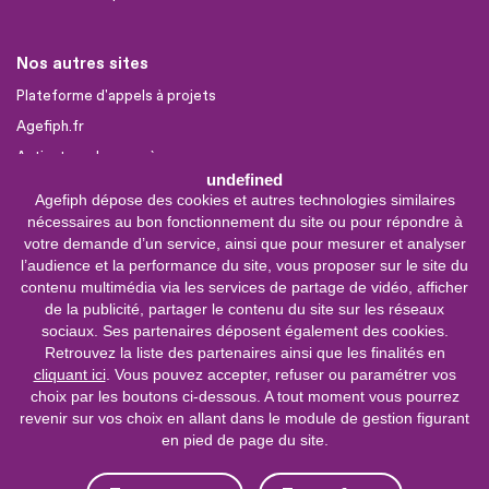
Nos autres sites
Plateforme d'appels à projets
Agefiph.fr
Activateur de progrès
undefined
Agefiph dépose des cookies et autres technologies similaires
Sites partenaires
nécessaires au bon fonctionnement du site ou pour répondre à
votre demande d’un service, ainsi que pour mesurer et analyser
FIRAH
l’audience et la performance du site, vous proposer sur le site du
CNSA
contenu multimédia via les services de partage de vidéo, afficher
FIPHFP
de la publicité, partager le contenu du site sur les réseaux
sociaux. Ses partenaires déposent également des cookies.
Mon parcours
Handicap
Retrouvez la liste des partenaires ainsi que les finalités en
cliquant ici
. Vous pouvez accepter, refuser ou paramétrer vos
INCa
choix par les boutons ci-dessous. A tout moment vous pourrez
revenir sur vos choix en allant dans le module de gestion figurant
0 800 11 10 09
Service &
en pied de page du site.
appel gratuits
De 9h à 18h.