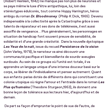
(Robert Heinlein,
1942) ne manque pas non plus de neurones et
se paye même le luxe d’être antipathique, lui, loin des
stéréotypes édulcorés, tout comme Hoppy Harrington, héros
ambigu du roman
Dr. Bloodmoney
(Philip K Dick, 1965). Devenu
indispensable à la collectivité après la Catastrophe grâce à ses
talents de réparateur et ses dons de télékinesie, il est aussi
assoiffé de vengeance… Plus généralement, les personnages en
situation de handicap font souvent preuve de sensibilité, de
solidarité et d’une grande créativité. Dans la nouvelle dystopique
Les Yeux de la nuit
, issue du recueil
Persistance de la vision
(John Varley, 1978), le narrateur va ainsi découvrir une
communauté pacifique et bienveillante de sourds-aveugles
surdoués. Au sein de ce groupe où l’unité est totale, il va
apprendre un langage unique d’une intense douceur basé sur le
corps, se libérer de l’individualisme et penser autrement. Quant
aux enfants-parias dotés de différents dons qui constituent une
colonie utopique où règne l’amour et l’entraide dans le roman
Les
Plus qu’humains
(Theodore Sturgeon,1953), ils donnent une
bonne leçon de tolérance aux lecteurs hier, d’aujourd’hui et de
demain.
De part sa façon d’emprunter le point de vue de l’autre, de