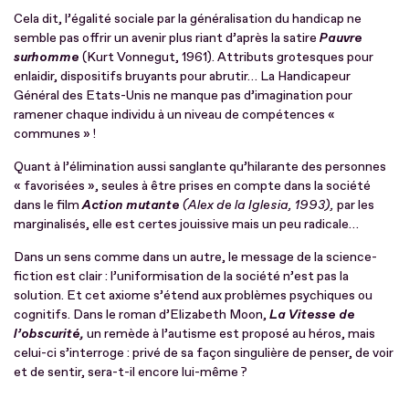
Cela dit, l’égalité sociale par la généralisation du handicap ne
semble pas offrir un avenir plus riant d’après la satire
Pauvre
surhomme
(Kurt Vonnegut, 1961). Attributs grotesques pour
enlaidir, dispositifs bruyants pour abrutir… La Handicapeur
Général des Etats-Unis ne manque pas d’imagination pour
ramener chaque individu à un niveau de compétences «
communes » !
Quant à l’élimination aussi sanglante qu’hilarante des personnes
« favorisées », seules à être prises en compte dans la société
dans le film
Action mutante
(Alex de la Iglesia, 1993),
par les
marginalisés, elle est certes jouissive mais un peu radicale…
Dans un sens comme dans un autre, le message de la science-
fiction est clair : l’uniformisation de la société n’est pas la
solution. Et cet axiome s’étend aux problèmes psychiques ou
cognitifs. Dans le roman d’Elizabeth Moon,
La Vitesse de
l’obscurité,
un remède à l’autisme est proposé au héros, mais
celui-ci s’interroge : privé de sa façon singulière de penser, de voir
et de sentir, sera-t-il encore lui-même ?