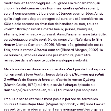
médicales et technologiques - ou grâce à la réincarnation, au
choix - les déficiences des Hommes, quelles qu’elles soient,
seront compensées et leurs compétences augmentées. Ainsi,
qu’ils s’agissent de personnages qui auraient été considérés au
XXIe siècle comme en situation de handicap ou non, tous se
voient offrir la possibilité d’être beaux, jeunes, bioniques,
éternels, bref «mieux » qu’avant. Ainsi, l’ancien marine Jake Sully,
paraplégique, prend le contrôle du corps d’un Na’vi dans le film
Avatar
(
James Cameron, 2009). Même idée, généralisée cette
fois, dans le roman
Altered carbon
(Richard Morgan, 2002) : la
vie humaine, stockée dans une pile mémoire, peut être
réinjectée dans n’importe quelle enveloppe à volonté.
Mais la vie de ces Hommes augmentés n’est pas de tout repos si
l’on en croit Steve Austin,
héros de la série
L’Homme qui valait
3 milliards
de Kenneth Johnson, d'après le roman
Cyborg
(Martin Caidin, 1972) qui risque sa vie à chaque épisode ou
RoboCop
(Paul Verhoeven, 1987) tourmenté par son passé.
Et puis la santé éternelle n’est pas à la portée de toutes les
bourses ! Dans
Repo Men
(Miguel Sapochnik, 2010) Jude Law et
ses petits camarades arrachent sans ménagement les organes