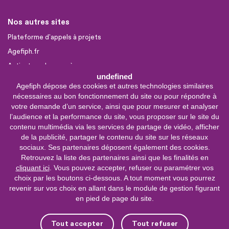
Nos autres sites
Plateforme d'appels à projets
Agefiph.fr
Activateur de progrès
undefined
Agefiph dépose des cookies et autres technologies similaires
Sites partenaires
nécessaires au bon fonctionnement du site ou pour répondre à
votre demande d’un service, ainsi que pour mesurer et analyser
FIRAH
l’audience et la performance du site, vous proposer sur le site du
CNSA
contenu multimédia via les services de partage de vidéo, afficher
FIPHFP
de la publicité, partager le contenu du site sur les réseaux
sociaux. Ses partenaires déposent également des cookies.
Mon parcours
Handicap
Retrouvez la liste des partenaires ainsi que les finalités en
cliquant ici
. Vous pouvez accepter, refuser ou paramétrer vos
INCa
choix par les boutons ci-dessous. A tout moment vous pourrez
revenir sur vos choix en allant dans le module de gestion figurant
0 800 11 10 09
Service &
en pied de page du site.
appel gratuits
De 9h à 18h.
Tout accepter
Tout refuser