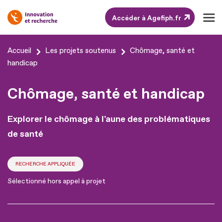
Accéder à Agefiph.fr
Aller
Accueil
Les projets soutenus
Chômage, santé et
au
handicap
contenu
Chômage, santé et handicap
Aller
au
Explorer le chômage à l'aune des problématiques
pied
de
de santé
page
RECHERCHE APPLIQUÉE
Sélectionné hors appel à projet