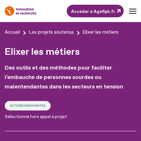
Accéder à Agefiph.fr
Aller
Accueil
Les projets soutenus
Elixer les métiers
au
contenu
Elixer les métiers
Aller
au
Des outils et des méthodes pour faciliter
pied
l'embauche de personnes sourdes ou
de
malentendantes dans les secteurs en tension
page
ACTIONS INNOVANTES
Sélectionné hors appel à projet