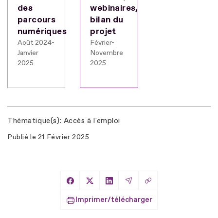
des
webinaires,
parcours
bilan du
numériques
projet
Août 2024-
Février-
Janvier
Novembre
2025
2025
Thématique(s)
Accès à l'emploi
Publié le
21 Février 2025
Copier le lien
Partager sur Facebook
Partager sur X
Partager sur LinkedIn
Partager par Email
Imprimer/télécharger