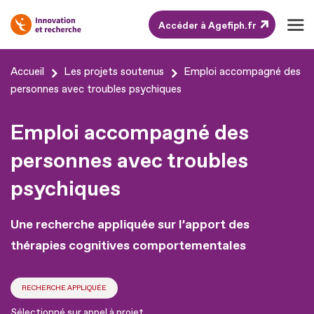
Accéder à Agefiph.fr
Aller
Accueil
Les projets soutenus
Emploi accompagné des
au
personnes avec troubles psychiques
contenu
Emploi accompagné des
Aller
au
personnes avec troubles
pied
psychiques
de
page
Une recherche appliquée sur l’apport des
thérapies cognitives comportementales
RECHERCHE APPLIQUÉE
Sélectionné sur appel à projet