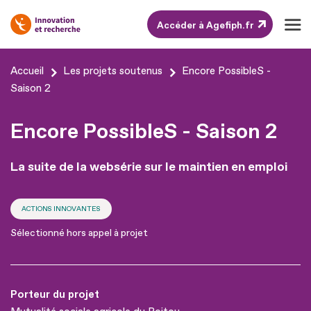
Accéder à Agefiph.fr
Aller
Accueil
Les projets soutenus
Encore PossibleS -
au
Saison 2
contenu
Encore PossibleS - Saison 2
Aller
au
La suite de la websérie sur le maintien en emploi
pied
de
page
ACTIONS INNOVANTES
Sélectionné hors appel à projet
Porteur du projet