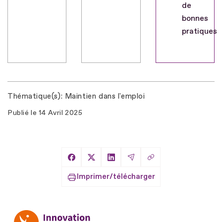
de
bonnes
pratiques
Thématique(s)
Maintien dans l'emploi
Publié le
14 Avril 2025
Copier le lien
Partager sur Facebook
Partager sur X
Partager sur LinkedIn
Partager par Email
Imprimer/télécharger