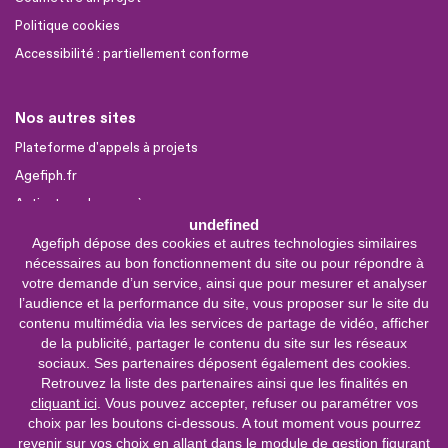
Politique cookies
Accessibilité : partiellement conforme
Nos autres sites
Plateforme d'appels à projets
Agefiph.fr
Activateur de progrès
undefined
Agefiph dépose des cookies et autres technologies similaires
Sites partenaires
nécessaires au bon fonctionnement du site ou pour répondre à
votre demande d’un service, ainsi que pour mesurer et analyser
FIRAH
l’audience et la performance du site, vous proposer sur le site du
CNSA
contenu multimédia via les services de partage de vidéo, afficher
FIPHFP
de la publicité, partager le contenu du site sur les réseaux
sociaux. Ses partenaires déposent également des cookies.
Mon parcours
Handicap
Retrouvez la liste des partenaires ainsi que les finalités en
cliquant ici
. Vous pouvez accepter, refuser ou paramétrer vos
INCa
choix par les boutons ci-dessous. A tout moment vous pourrez
revenir sur vos choix en allant dans le module de gestion figurant