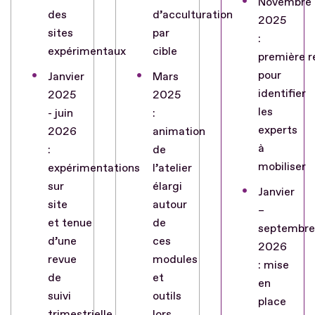
Novembre
des
d’acculturation
2025
sites
par
:
expérimentaux
cible
première r
pour
Janvier
Mars
identifier
2025
2025
les
- juin
:
experts
2026
animation
à
:
de
mobiliser
expérimentations
l’atelier
sur
élargi
Janvier
site
autour
–
et tenue
de
septembre
d’une
ces
2026
revue
modules
: mise
de
et
en
suivi
outils
place
trimestrielle
lors