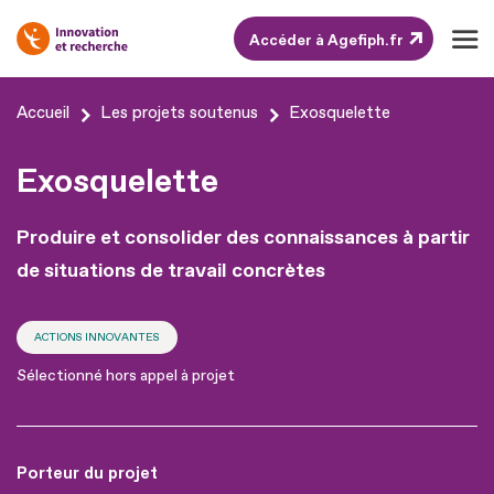
Accéder à Agefiph.fr
Aller
Accueil
Les projets soutenus
Exosquelette
au
contenu
Exosquelette
Aller
au
Produire et consolider des connaissances à partir
pied
de situations de travail concrètes
de
page
ACTIONS INNOVANTES
Sélectionné hors appel à projet
Porteur du projet