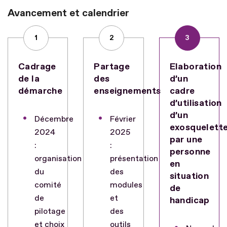
Avancement et calendrier
1
2
3
Cadrage
Partage
Elaboration
de la
des
d’un
démarche
enseignements
cadre
d’utilisation
d’un
Décembre
Février
exosquelett
2024
2025
par une
:
:
personne
organisation
présentation
en
du
des
situation
comité
modules
de
de
et
handicap
pilotage
des
et choix
outils