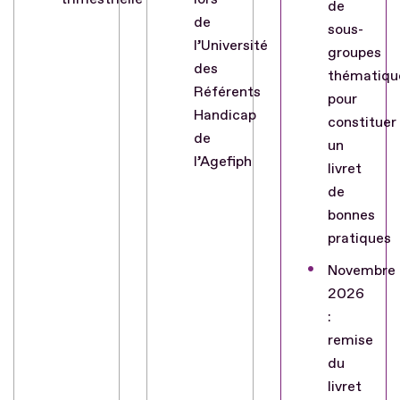
de
de
sous-
l’Université
groupes
des
thématiqu
Référents
pour
Handicap
constituer
de
un
l’Agefiph
livret
de
bonnes
pratiques
Novembre
2026
:
remise
du
livret