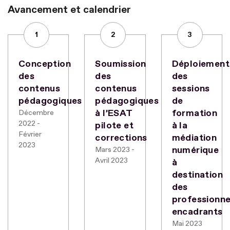
Avancement et calendrier
1
2
3
Conception
Soumission
Déploiement
des
des
des
contenus
contenus
sessions
pédagogiques
pédagogiques
de
à l’ESAT
formation
Décembre
2022 -
pilote et
à la
Février
corrections
médiation
2023
numérique
Mars 2023 -
Avril 2023
à
destination
des
professionne
encadrants
Mai 2023