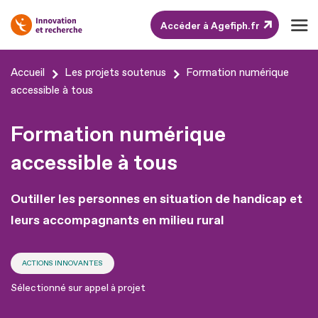
Accéder à Agefiph.fr
Aller
Accueil
Les projets soutenus
Formation numérique
au
accessible à tous
contenu
Formation numérique
Aller
au
accessible à tous
pied
de
Outiller les personnes en situation de handicap et
page
leurs accompagnants en milieu rural
ACTIONS INNOVANTES
Sélectionné sur appel à projet