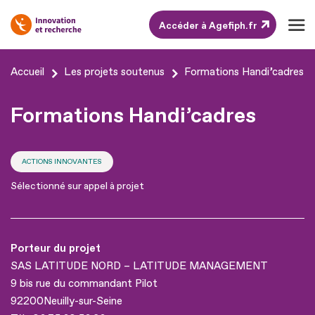
Accéder à Agefiph.fr
Aller
Accueil
Les projets soutenus
Formations Handi’cadres
au
contenu
Formations Handi’cadres
Aller
au
ACTIONS INNOVANTES
pied
Sélectionné sur appel à projet
de
page
Porteur du projet
SAS LATITUDE NORD – LATITUDE MANAGEMENT
9 bis rue du commandant Pilot
92200
Neuilly-sur-Seine