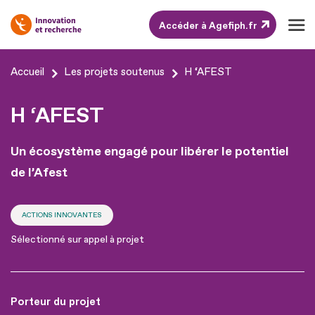
Accéder à Agefiph.fr
Aller
Accueil
Les projets soutenus
H ‘AFEST
au
contenu
H ‘AFEST
Aller
au
Un écosystème engagé pour libérer le potentiel
pied
de l’Afest
de
page
ACTIONS INNOVANTES
Sélectionné sur appel à projet
Porteur du projet