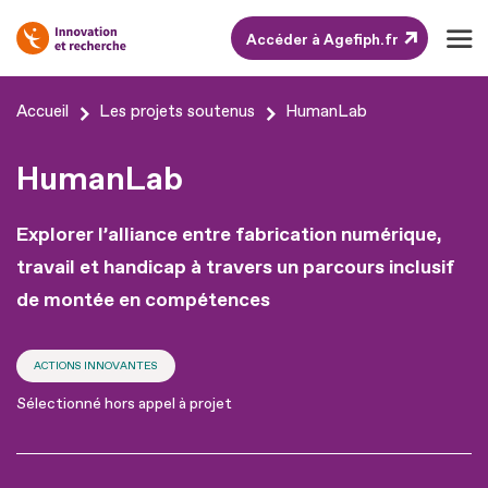
Accéder à Agefiph.fr
Aller
Accueil
Les projets soutenus
HumanLab
au
contenu
HumanLab
Aller
au
Explorer l’alliance entre fabrication numérique,
pied
travail et handicap à travers un parcours inclusif
de
de montée en compétences
page
ACTIONS INNOVANTES
Sélectionné hors appel à projet