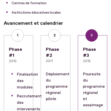
Centres de formation
Institutions éducatives locales
Avancement et calendrier
1
2
3
Phase
Phase
Phase
#1
#2
#3
2016
2017
2018
Déploiement
Poursuite
Finalisation
du
du
des
programme
programme
modules
régional
régional
Recrutement
pilote
et
des
essaimage
intervenants