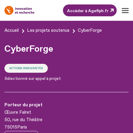
Accéder à Agefiph.fr
Aller
Accueil
Les projets soutenus
CyberForge
au
contenu
CyberForge
Aller
au
ACTIONS INNOVANTES
pied
Sélectionné sur appel à projet
de
page
Porteur du projet
Œuvre Falret
50, rue du Théâtre
75015
Paris