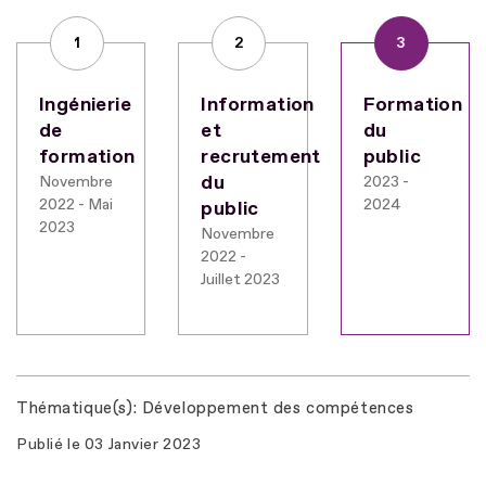
1
2
3
Ingénierie
Information
Formation
de
et
du
formation
recrutement
public
du
Novembre
2023 -
2022 - Mai
2024
public
2023
Novembre
2022 -
Juillet 2023
Thématique(s)
Développement des compétences
Publié le
03 Janvier 2023