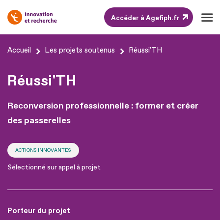
Accéder à Agefiph.fr
Aller
Accueil
Les projets soutenus
Réussi'TH
au
contenu
Réussi'TH
Aller
au
Reconversion professionnelle : former et créer
pied
des passerelles
de
page
ACTIONS INNOVANTES
Sélectionné sur appel à projet
Porteur du projet