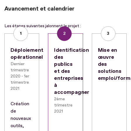
Avancement et calendrier
Les étapes suivantes jalonnent le projet :
1
2
3
Déploiement
Identification
Mise en
opérationnel
des
œuvre
publics
des
Dernier
trimestre
et des
solutions
2020 - 1er
entreprises
emploi/form
trimestre
à
2021
accompagner
2ème
Création
trimestre
de
2021
nouveaux
outils,