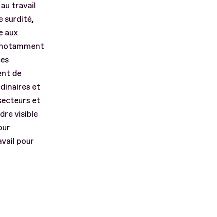
au travail
e surdité,
e aux
s, notamment
ces
ent de
dinaires et
 secteurs et
dre visible
our
avail pour