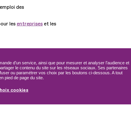
'emploi des
pour les
entreprises
et les
ande d’un service, ainsi que pour mesurer et analyser l’audience et
s
0 800 11 10 09
Service &
 partager le contenu du site sur les réseaux sociaux. Ses partenaires
appel gratuits
fuser ou paramétrer vos choix par les boutons ci-dessous. A tout
n pied de page du site.
De 9h à 18h.
hoix cookies
Nous contacter
icap