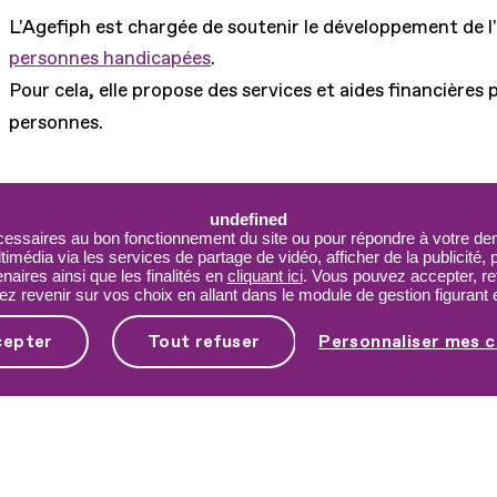
L'Agefiph est chargée de soutenir le développement de l
personnes handicapées
.
Pour cela, elle propose des services et aides financières 
personnes.
undefined
cessaires au bon fonctionnement du site ou pour répondre à votre dem
Nos autres sites
Sites partenaire
imédia via les services de partage de vidéo, afficher de la publicité,
aires ainsi que les finalités en
cliquant ici
. Vous pouvez accepter, re
Plateforme d'appels à
FIRAH
 revenir sur vos choix en allant dans le module de gestion figurant e
 soutenus
projets
CNSA
n projet
Agefiph.fr
cepter
Tout refuser
Personnaliser mes c
FIPHFP
 :
Activateur de progrès
t
Mon parcours Hand
INCa