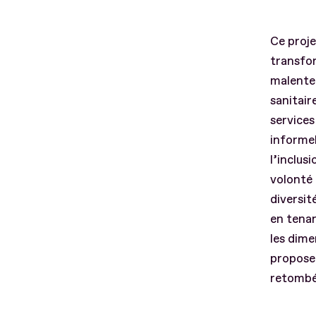
Ce proje
transfor
malenten
sanitair
services
informel
l’inclus
volonté 
diversit
en tenan
les dime
propose 
retombée