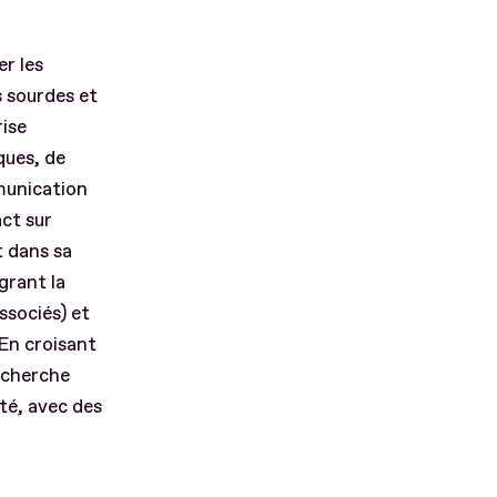
er les
 sourdes et
rise
ques, de
mmunication
act sur
t dans sa
grant la
ssociés) et
 En croisant
recherche
ité, avec des