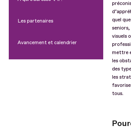
préconis
d’appréh
quel que
Les partenaires
seniors,
visuels 
Avancement et calendrier
professi
mettre e
les obst
des type
les stra
favoriser
tous.
Pourq