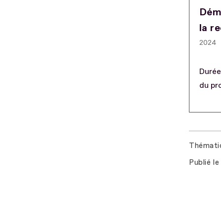
Dém
la r
2024
Durée
du pro
Thémati
Publié le