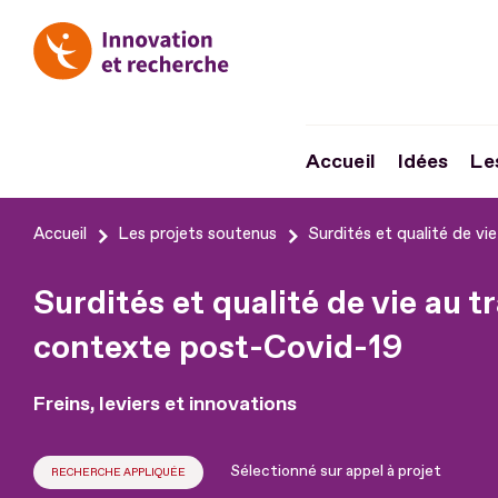
Accueil
Idées
Le
Aller
Accueil
Les projets soutenus
Surdités et qualité de vi
au
contenu
Surdités et qualité de vie au tr
Aller
contexte post-Covid-19
au
pied
Freins, leviers et innovations
de
page
Sélectionné sur appel à projet
RECHERCHE APPLIQUÉE