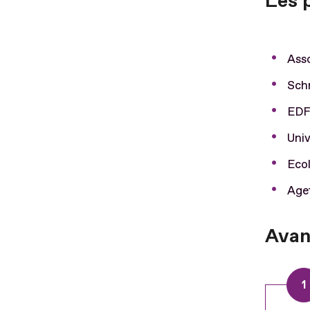
Les 
Ass
Schn
ED
Univ
Ecol
Agef
Avan
1