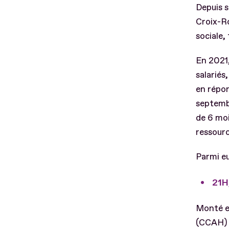
Depuis 
Croix-R
sociale,
En 2021,
salariés
en répon
septemb
de 6 moi
ressourc
Parmi eu
21H,
Monté e
(CCAH) 