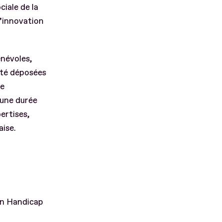
ciale de la
’innovation
énévoles,
été déposées
de
 une durée
pertises,
aise.
on Handicap