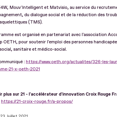
4W, Mouv'Intelligent et Matvisio, au service du recrutem
agnement, du dialogue social et de la réduction des troub
squelettiques (TMS).
amme est organisé en partenariat avec l'association Acc
p OETH, pour soutenir l'emploi des personnes handicapée
social, sanitaire et médico-social.
 communiqué :
https://www.oeth.org/actualites/326-les-lau
me-21-x-oeth-2021
r plus sur 21 - l'accélérateur d'innovation Croix Rouge Fr
:
https://21-croix-rouge.fr/a-propos/
23 Juillet 2021