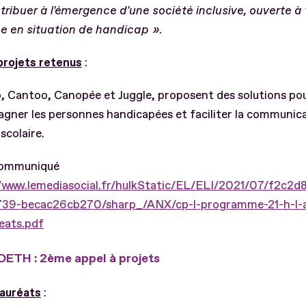
tribuer à l'émergence d'une société inclusive, ouverte à
e en situation de handicap »
.
projets retenus
:
, Cantoo, Canopée et Juggle, proposent des solutions po
ner les personnes handicapées et faciliter la communica
scolaire.
 communiqué
//www.lemediasocial.fr/hulkStatic/EL/ELI/2021/07/f2c2d
39-becac26cb270/sharp_/ANX/cp-l-programme-21-h-l-
eats.pdf
OETH : 2ème appel à projets
lauréats
: