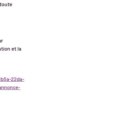
 toute
ur
tion et la
8b5a-22da-
annonce-