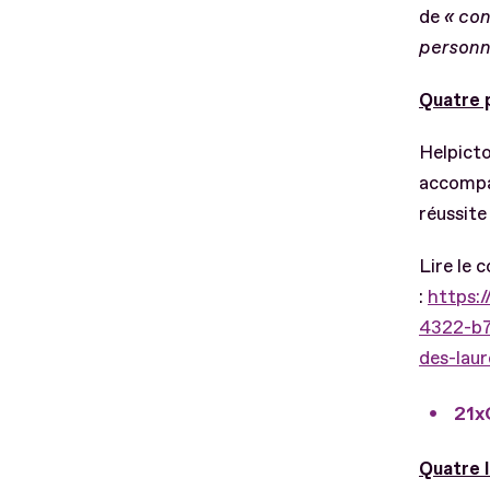
de
« con
personn
Quatre 
Helpicto
accompag
réussite 
Lire le
:
https:
4322-b7
des-laur
21x
Quatre 