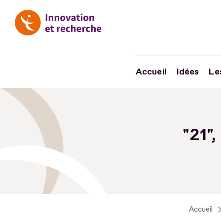
Accueil
Idées
Le
Aller
au
"21",
contenu
Aller
au
pied
de
page
Accueil