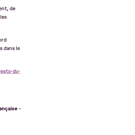
ent, de
les
ord
s dans le
reats-du-
ançaise -