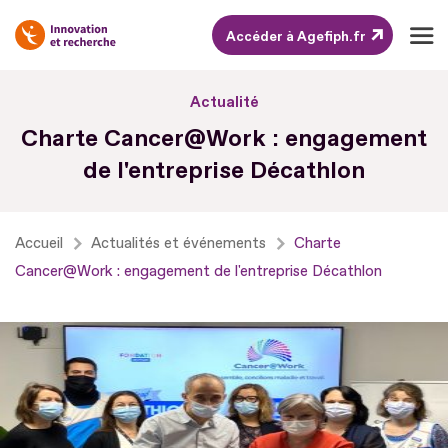
Accéder à Agefiph.fr
Aller
Actualité
au
Charte Cancer@Work : engagement
contenu
de l'entreprise Décathlon
Aller
au
pied
Accueil
Actualités et événements
Charte
de
Cancer@Work : engagement de l'entreprise Décathlon
page