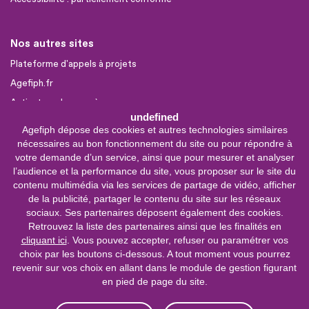
Nos autres sites
Plateforme d'appels à projets
Agefiph.fr
Activateur de progrès
undefined
Agefiph dépose des cookies et autres technologies similaires
Sites partenaires
nécessaires au bon fonctionnement du site ou pour répondre à
FIRAH
votre demande d’un service, ainsi que pour mesurer et analyser
l’audience et la performance du site, vous proposer sur le site du
CNSA
contenu multimédia via les services de partage de vidéo, afficher
FIPHFP
de la publicité, partager le contenu du site sur les réseaux
sociaux. Ses partenaires déposent également des cookies.
Mon parcours
Handicap
Retrouvez la liste des partenaires ainsi que les finalités en
cliquant ici
. Vous pouvez accepter, refuser ou paramétrer vos
INCa
choix par les boutons ci-dessous. A tout moment vous pourrez
revenir sur vos choix en allant dans le module de gestion figurant
0 800 11 10 09
Service &
en pied de page du site.
appel gratuits
De 9h à 18h.