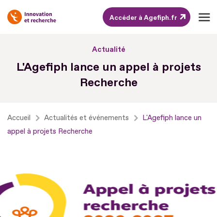
Accéder à Agefiph.fr
Aller
Actualité
au
L'Agefiph lance un appel à projets
contenu
Recherche
Aller
au
pied
Accueil
Actualités et événements
L'Agefiph lance un
de
appel à projets Recherche
page