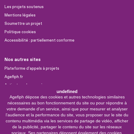
Les projets soutenus
Mentions légales
Soumettre un projet
Politique cookies
Accessibilité : partiellement conforme
Nos autres sites
Plateforme d'appels à projets
Agefiph.fr
Activateur de progrès
undefined
Agefiph dépose des cookies et autres technologies similaires
Sites partenaires
nécessaires au bon fonctionnement du site ou pour répondre à
FIRAH
votre demande d’un service, ainsi que pour mesurer et analyser
l’audience et la performance du site, vous proposer sur le site du
CNSA
contenu multimédia via les services de partage de vidéo, afficher
FIPHFP
de la publicité, partager le contenu du site sur les réseaux
sociaux. Ses partenaires déposent également des cookies.
Mon parcours