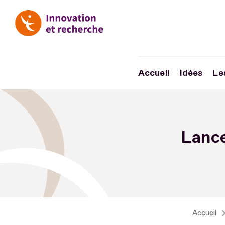
Accueil
Idées
Le
Aller
au
Lance
contenu
Aller
au
pied
de
page
Accueil