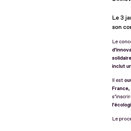
Le 3 ja
son co
Le conc
d’innova
solidaire
inclut u
Il est
ou
France,
s’inscri
l’écolog
Le proce