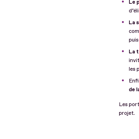
Le p
d’él
La 
comp
puis
La 
invi
les 
Enfi
de l
Les port
projet.