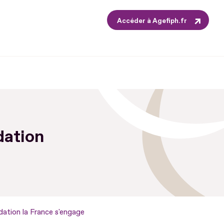
Accéder à Agefiph.fr
dation
ation la France s'engage