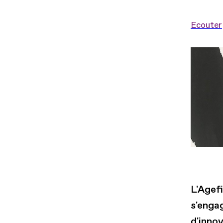
Ecouter
L'Agef
s'enga
d'innov