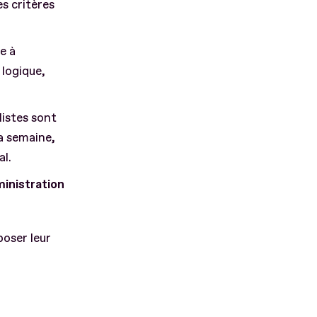
es critères
e à
 logique,
listes sont
la semaine,
al.
ministration
oser leur