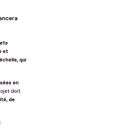
lancera
jets
e et
échelle,
qui
asées en
ojet doit
ité, de
: