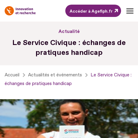
Accéder à Agefiph.fr
Aller
Actualité
au
Le Service Civique : échanges de
contenu
pratiques handicap
Aller
au
pied
Accueil
Actualités et événements
Le Service Civique :
de
échanges de pratiques handicap
page