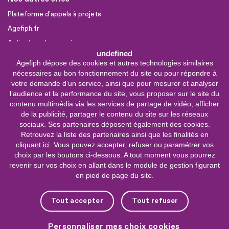
Plateforme d'appels à projets
Agefiph.fr
Activateur de progrès
undefined
Agefiph dépose des cookies et autres technologies similaires
Sites partenaires
nécessaires au bon fonctionnement du site ou pour répondre à
FIRAH
votre demande d’un service, ainsi que pour mesurer et analyser
l’audience et la performance du site, vous proposer sur le site du
CNSA
contenu multimédia via les services de partage de vidéo, afficher
FIPHFP
de la publicité, partager le contenu du site sur les réseaux
sociaux. Ses partenaires déposent également des cookies.
Mon parcours
Handicap
Retrouvez la liste des partenaires ainsi que les finalités en
cliquant ici
. Vous pouvez accepter, refuser ou paramétrer vos
INCa
choix par les boutons ci-dessous. A tout moment vous pourrez
revenir sur vos choix en allant dans le module de gestion figurant
0 800 11 10 09
Service &
en pied de page du site.
appel gratuits
De 9h à 18h.
Tout accepter
Tout refuser
Nous contacter
Personnaliser mes choix cookies