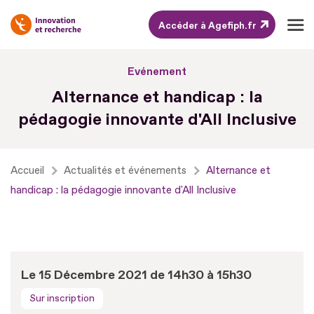
Accéder à Agefiph.fr
Aller
Evénement
au
Alternance et handicap : la
contenu
pédagogie innovante d'All Inclusive
Aller
au
pied
Accueil
Actualités et événements
Alternance et
de
handicap : la pédagogie innovante d'All Inclusive
page
Le 15 Décembre 2021 de 14h30 à 15h30
Sur inscription