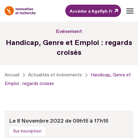
Accéder à Agefiph.fr
Aller
Evénement
au
Handicap, Genre et Emploi : regards
contenu
croisés
Aller
au
pied
Accueil
Actualités et événements
Handicap, Genre et
de
Emploi : regards croisés
page
Le 8 Novembre 2022 de 09h15 à 17h15
Sur inscription