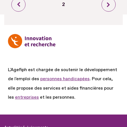
Page
Page
2
Page
précédente
courante
suivant
L'Agefiph est chargée de soutenir le développement
de l'emploi des
personnes handicapées
.
Pour cela,
elle propose des services et aides financières pour
les
entreprises
et les personnes.