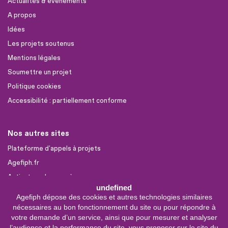
Actualités & évènements
A propos
Idées
Les projets soutenus
Mentions légales
Soumettre un projet
Politique cookies
Accessibilité : partiellement conforme
Nos autres sites
Plateforme d'appels à projets
Agefiph.fr
Activateur de progrès
undefined
Agefiph dépose des cookies et autres technologies similaires
Sites partenaires
nécessaires au bon fonctionnement du site ou pour répondre à
FIRAH
votre demande d’un service, ainsi que pour mesurer et analyser
l’audience et la performance du site, vous proposer sur le site du