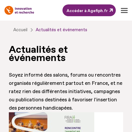
Accéder à Agefiph.fr
Aller
Accueil
Actualités et événements
au
contenu
Actualités et
Aller
événements
au
pied
Soyez informé des salons, forums ou rencontres
de
organisés régulièrement partout en France, et ne
page
ratez rien des différentes initiatives, campagnes
ou publications destinées à favoriser l'insertion
des personnes handicapées.
81
actualités