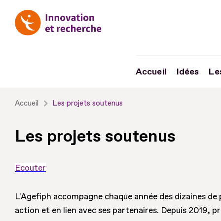
Accueil
Idées
Le
Aller
Accueil
Les projets soutenus
au
contenu
Les projets soutenus
Aller
au
Ecouter
pied
de
L'Agefiph accompagne chaque année des dizaines de p
page
action et en lien avec ses partenaires. Depuis 2019, p